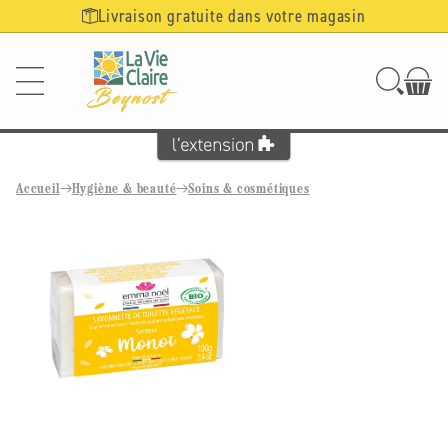
Ignorer et
Livraison gratuite dans votre magasin
passer au
contenu
Accueil
Hygiène & beauté
Soins & cosmétiques
Passer aux
informations
produits