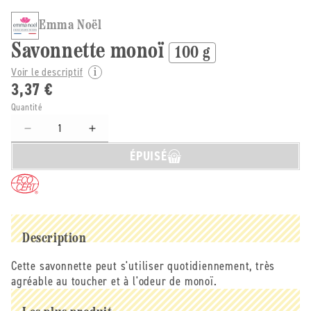
Emma Noël
Savonnette monoï
100 g
Voir le descriptif
3,37 €
Quantité
Réduire
Augmenter
la
la
ÉPUISÉ
quantité
quantité
de
de
Emma
Emma
Noël
Noël
-
-
-
-
Description
Savonnette
Savonnette
Cette savonnette peut s'utiliser quotidiennement, très
monoï
monoï
agréable au toucher et à l'odeur de monoï.
-
-
100
100
g
g