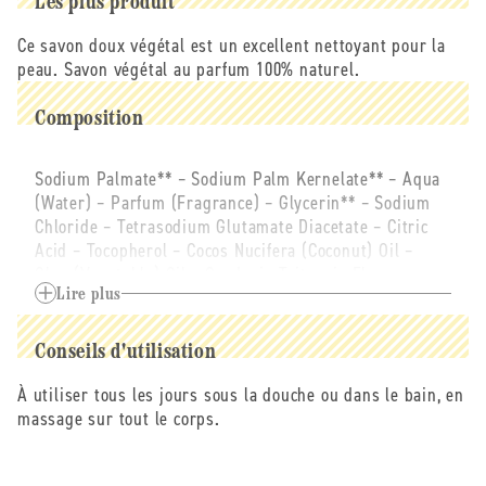
Les plus produit
Ce savon doux végétal est un excellent nettoyant pour la
peau. Savon végétal au parfum 100% naturel.
Composition
Sodium Palmate** – Sodium Palm Kernelate** – Aqua
(Water) – Parfum (Fragrance) – Glycerin** – Sodium
Chloride – Tetrasodium Glutamate Diacetate – Citric
Acid – Tocopherol – Cocos Nucifera (Coconut) Oil –
Olus (Vegetable) Oil – Gardenia Taitensis Flower –
Linalool – Geraniol –Citronellol – Limonene – Benzyl
Lire plus
Salicylate. **Transformés à partir d'ingrédients
biologiques. 99% du total des ingrédients sont
Conseils d'utilisation
d'origine naturelle, 77% du total des ingrédients sont
issus de l'agriculture biologique. Cosmétique
À utiliser tous les jours sous la douche ou dans le bain, en
écologique et biologique certifié par ECOCERT
massage sur tout le corps.
Greenlife selon le référentiel ECOCERT disponible sur
http://cosmetiques.ecocert.com.